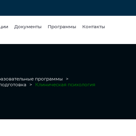
ции
Документы
Программы
Контакты
азовательные программы
>
подготовка
>
Клиническая психология