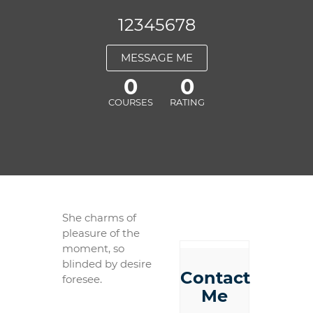
12345678
MESSAGE ME
0
0
COURSES
RATING
She charms of
pleasure of the
moment, so
blinded by desire
Contact
foresee.
Me