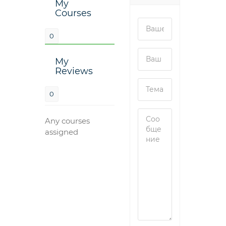
My
Courses
0
My
Reviews
0
Any courses
assigned