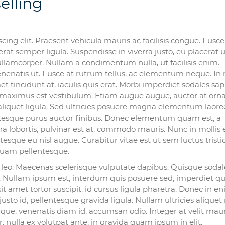
elling
cing elit. Praesent vehicula mauris ac facilisis congue. Fusc
t semper ligula. Suspendisse in viverra justo, eu placerat u
ullamcorper. Nullam a condimentum nulla, ut facilisis enim.
enenatis ut. Fusce at rutrum tellus, ac elementum neque. In
met tincidunt at, iaculis quis erat. Morbi imperdiet sodales sa
id maximus est vestibulum. Etiam augue augue, auctor at orn
t aliquet ligula. Sed ultricies posuere magna elementum laore
entesque purus auctor finibus. Donec elementum quam est, a
obortis, pulvinar est at, commodo mauris. Nunc in mollis e
tesque eu nisl augue. Curabitur vitae est ut sem luctus tristi
iquam pellentesque.
um leo. Maecenas scelerisque vulputate dapibus. Quisque sodal
 Nullam ipsum est, interdum quis posuere sed, imperdiet quis
it amet tortor suscipit, id cursus ligula pharetra. Donec in e
sto id, pellentesque gravida ligula. Nullam ultricies aliquet 
stique, venenatis diam id, accumsan odio. Integer at velit maur
, nulla ex volutpat ante, in gravida quam ipsum in elit.