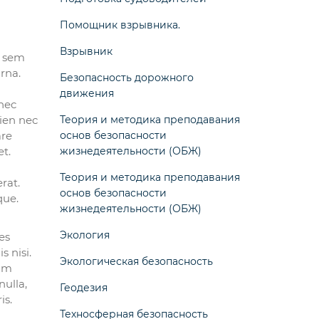
Помощник взрывника.
Взрывник
e sem
rna.
Безопасность дорожного
движения
 nec
Теория и методика преподавания
pien nec
основ безопасности
are
жизнедеятельности (ОБЖ)
et.
Теория и методика преподавания
rat.
основ безопасности
que.
жизнедеятельности (ОБЖ)
Экология
es
 nisi.
Экологическая безопасность
nim
nulla,
Геодезия
is.
Техносферная безопасность