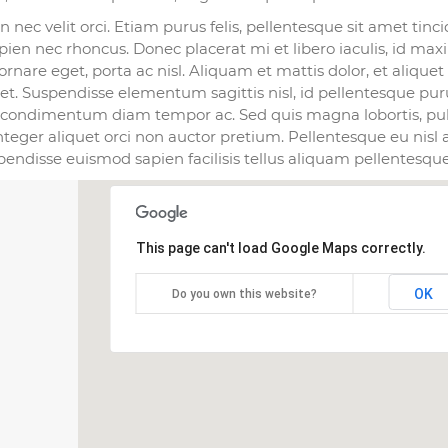
nec velit orci. Etiam purus felis, pellentesque sit amet tinc
sapien nec rhoncus. Donec placerat mi et libero iaculis, id ma
nare eget, porta ac nisl. Aliquam et mattis dolor, et aliquet 
t. Suspendisse elementum sagittis nisl, id pellentesque pur
 condimentum diam tempor ac. Sed quis magna lobortis, pul
nteger aliquet orci non auctor pretium. Pellentesque eu nisl
spendisse euismod sapien facilisis tellus aliquam pellentesque
This page can't load Google Maps correctly.
OK
Do you own this website?