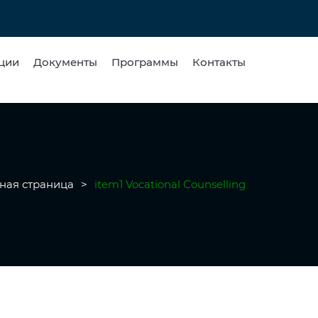
ции
Документы
Программы
Контакты
ная страница
>
item1 Vocational Counselling