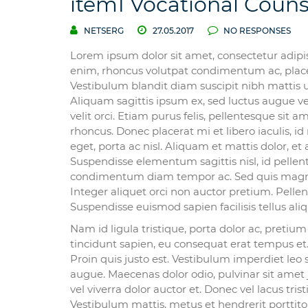
item1 Vocational Couns
NETSERG
27.05.2017
NO RESPONSES
Lorem ipsum dolor sit amet, consectetur adipis
enim, rhoncus volutpat condimentum ac, placera
Vestibulum blandit diam suscipit nibh mattis 
Aliquam sagittis ipsum ex, sed luctus augue v
velit orci. Etiam purus felis, pellentesque sit a
rhoncus. Donec placerat mi et libero iaculis, 
eget, porta ac nisl. Aliquam et mattis dolor, e
Suspendisse elementum sagittis nisl, id pell
condimentum diam tempor ac. Sed quis magna l
Integer aliquet orci non auctor pretium. Pellen
Suspendisse euismod sapien facilisis tellus al
Nam id ligula tristique, porta dolor ac, preti
tincidunt sapien, eu consequat erat tempus et.
Proin quis justo est. Vestibulum imperdiet leo s
augue. Maecenas dolor odio, pulvinar sit amet ju
vel viverra dolor auctor et. Donec vel lacus tri
Vestibulum mattis, metus et hendrerit porttitor