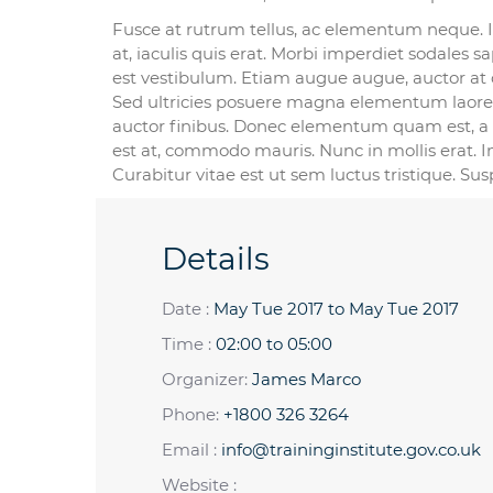
Fusce at rutrum tellus, ac elementum neque. In 
at, iaculis quis erat. Morbi imperdiet sodales 
est vestibulum. Etiam augue augue, auctor at or
Sed ultricies posuere magna elementum laoree
auctor finibus. Donec elementum quam est, a
est at, commodo mauris. Nunc in mollis erat. I
Curabitur vitae est ut sem luctus tristique. Su
Details
Date :
May Tue 2017 to May Tue 2017
Time :
02:00 to 05:00
Organizer:
James Marco
Phone:
+1800 326 3264
Email :
info@traininginstitute.gov.co.uk
Website :