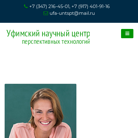
+7 (347) 216-45-01, +7 (917) 401-91-16
ufa-untspt@mail.ru